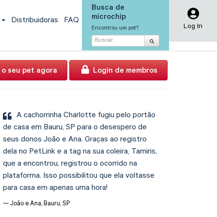
Busca de
microchip
s
Distribuidoras
FAQ
Log In
Encontrou um pet?
 o seu pet agora
Login de membros
A cachorrinha Charlotte fugiu pelo portão
de casa em Bauru, SP para o desespero de
seus donos João e Ana. Graças ao registro
dela no PetLink e a tag na sua coleira, Tamiris,
que a encontrou, registrou o ocorrido na
plataforma. Isso possibilitou que ela voltasse
para casa em apenas uma hora!
João e Ana, Bauru, SP