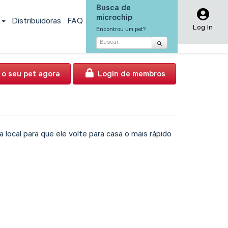
Busca de
microchip
s
Distribuidoras
FAQ
Log In
Encontrou um pet?
 o seu pet agora
Login de membros
local para que ele volte para casa o mais rápido