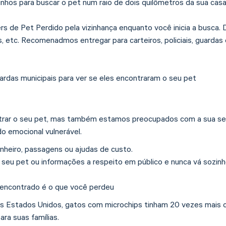
zinhos para buscar o pet num raio de dois quilômetros da sua cas
 de Pet Perdido pela vizinhança enquanto você inicia a busca. De
as, etc. Recomenadmos entregar para carteiros, policiais, guarda
uardas municipais para ver se eles encontraram o seu pet
ntrar o seu pet, mas também estamos preocupados com a sua se
o emocional vulnerável.
nheiro, passagens ou ajudas de custo.
seu pet ou informações a respeito em público e nunca vá sozinh
t encontrado é o que você perdeu
 Estados Unidos, gatos com microchips tinham 20 vezes mais ch
ra suas famílias.